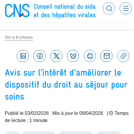
Panneau de gestion des cookies
Recherc
Conseil national du sida et des hépatites virales
Voir le fil d'Ariane
Linkedin
Facebook
Twitter
Bluesky
Imprimer
Courriel
C
Avis sur l’intérêt d'améliorer le
dispositif du droit au séjour pour
soins
Publié le
03/02/2026
Mis à jour le 09/04/2026
|
Temps
de lecture : 1 minute