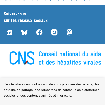
Suivez-nous
sur les réseaux sociaux
LinkedIn
Bluesky
Facebook
Instagram
Mastodon
Contact
Plan du site
Mentions légales
Accessibilité : partiellement
Ce site utilise des cookies afin de vous proposer des vidéos, des
boutons de partage, des remontées de contenus de plateformes
conforme
Données personnelles
Gestion des cookies
sociales et des contenus animés et interactifs.
Sauf mention explicite de propriété intellectuelle détenue par des tiers, les