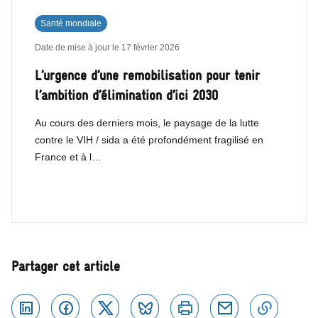
Santé mondiale
Date de mise à jour le
17 février 2026
L’urgence d’une remobilisation pour tenir
l’ambition d’élimination d’ici 2030
Au cours des derniers mois, le paysage de la lutte
contre le VIH / sida a été profondément fragilisé en
France et à l…
Partager cet article
Linkedin
Facebook
Twitter
Bluesky
Imprimer
Courriel
Copier 